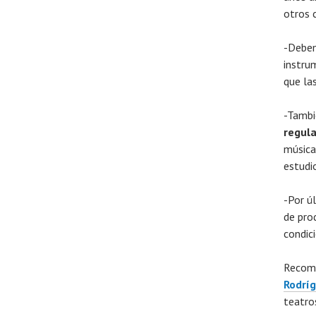
otros 
-Debem
instru
que la
-Tambi
regula
música
estudi
-Por ú
de pro
condic
Recome
Rodrí
teatro