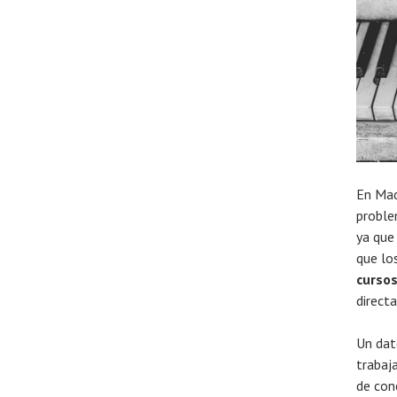
En Mad
proble
ya que
que lo
cursos
direc
Un dat
trabaj
de conc