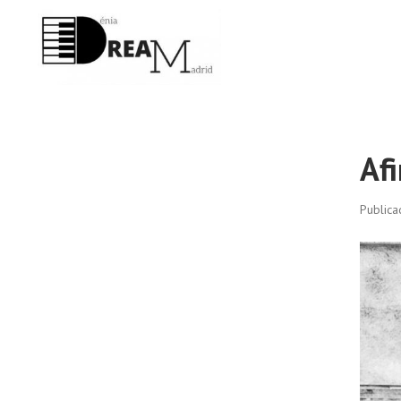
Af
Public