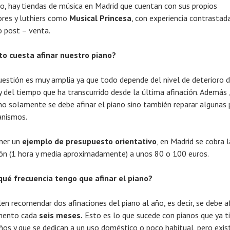
o, hay tiendas de música en Madrid que cuentan con sus propios
ores y luthiers como
Musical Princesa
, con experiencia contrastada
o post – venta.
o cuesta afinar nuestro piano?
uestión es muy amplia ya que todo depende del nivel de deterioro d
 y del tiempo que ha transcurrido desde la última afinación. Además ,
no solamente se debe afinar el piano sino también reparar algunas 
nismos.
ner un
ejemplo de presupuesto orientativo
, en Madrid se cobra l
ión (1 hora y media aproximadamente) a unos 80 o 100 euros.
qué frecuencia tengo que afinar el piano?
en recomendar dos afinaciones del piano al año, es decir, se debe af
mento cada
seis meses.
Esto es lo que sucede con pianos que ya t
ños y que se dedican a un uso doméstico o poco habitual, pero exis