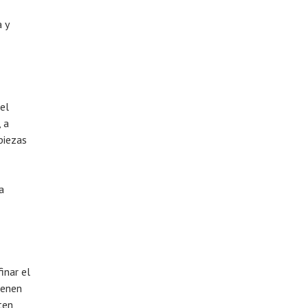
 y
el
 a
piezas
a
inar el
ienen
ten