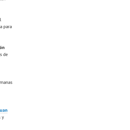
l
ia para
ión
s de
semanas
Juan
 y