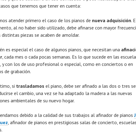
casos que tenemos que tener en cuenta:
os atender primero el caso de los pianos de
nueva adquisición
. E
mento, al no haber sido utilizado, debe afinarse con mayor frecuenc
s distintas piezas se acaben de amoldar.
én es especial el caso de algunos pianos, que necesitan una
afinac
r
, cada mes o cada pocas semanas. Es lo que sucede en las escuela
, y con los de uso profesional o especial, como en conciertos o en
os de grabación.
ltimo, si
trasladamos
el piano, debe ser afinado a las dos o tres 
ducirse el cambio, una vez se ha adaptado la madera a las nuevas
iones ambientales de su nuevo hogar.
ndamos debido a la calidad de sus trabajos al afinador de pianos
guez
, afinador de pianos en prestigiosas salas de concierto, escuelas
s.