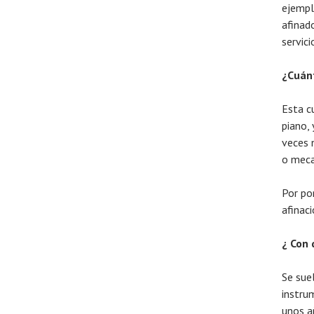
ejempl
afinad
servici
¿Cuánt
Esta c
piano,
veces 
o meca
Por po
afinac
¿ Con 
Se suel
instru
unos a