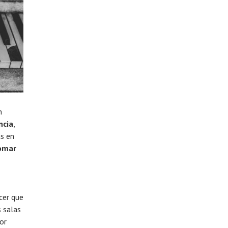
n
ncia
,
as en
omar
cer que
s salas
Por