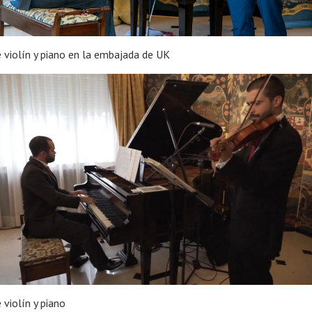
 violín y piano en la embajada de UK
 violín y piano