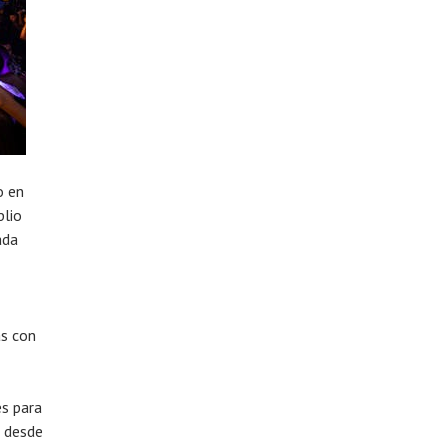
o en
plio
ada
as con
es para
s desde