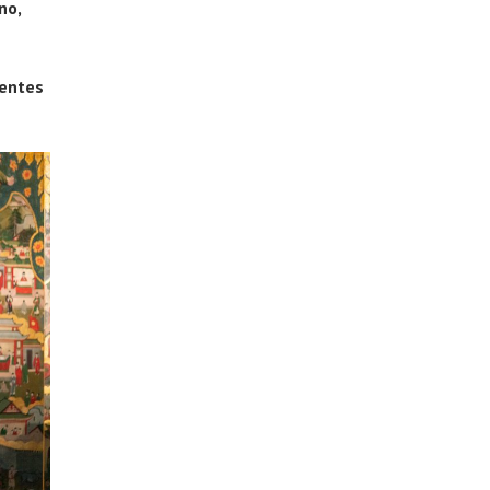
no,
rentes