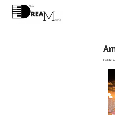
Am
Public