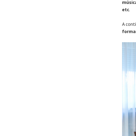
música
etc
.
A cont
forma