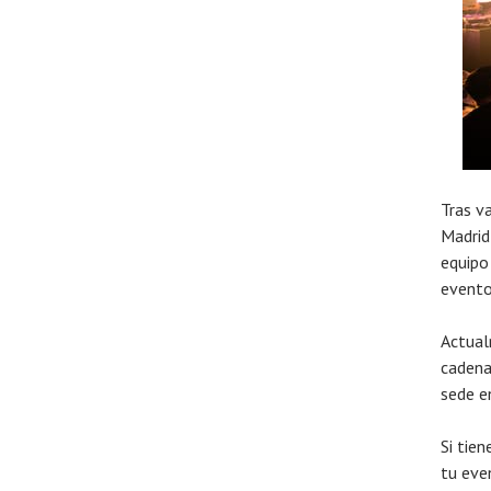
Tras v
Madrid
equipo
evento
Actual
cadena
sede e
Si tie
tu eve